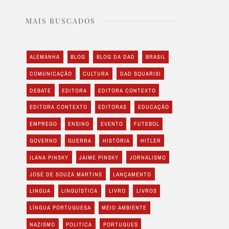
MAIS BUSCADOS
ALEMANHA
BLOG
BLOG DA DAD
BRASIL
COMUNICAÇÃO
CULTURA
DAD SQUARISI
DEBATE
EDITORA
EDITORA CONTEXTO
EDITORA CONTEXTO
EDITORAS
EDUCAÇÃO
EMPREGO
ENSINO
EVENTO
FUTEBOL
GOVERNO
GUERRA
HISTÓRIA
HITLER
ILANA PINSKY
JAIME PINSKY
JORNALISMO
JOSÉ DE SOUZA MARTINS
LANÇAMENTO
LINGUA
LINGUÍSTICA
LIVRO
LIVROS
LÍNGUA PORTUGUESA
MEIO AMBIENTE
NAZISMO
POLITICA
PORTUGUES