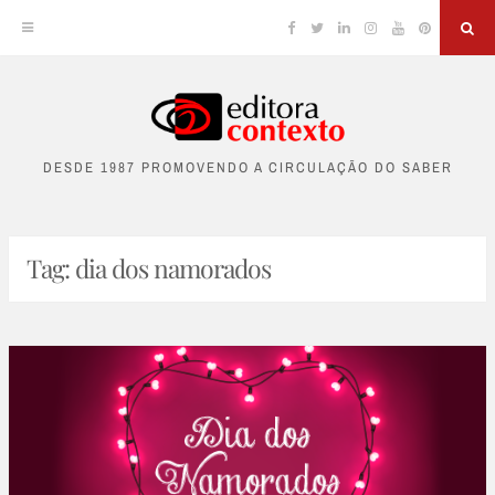
Facebook
Twitter
Linkedin
Instagram
YouTube
Pinterest
Sea
Skip
to
DESDE 1987 PROMOVENDO A CIRCULAÇÃO DO SABER
content
Tag:
dia dos namorados