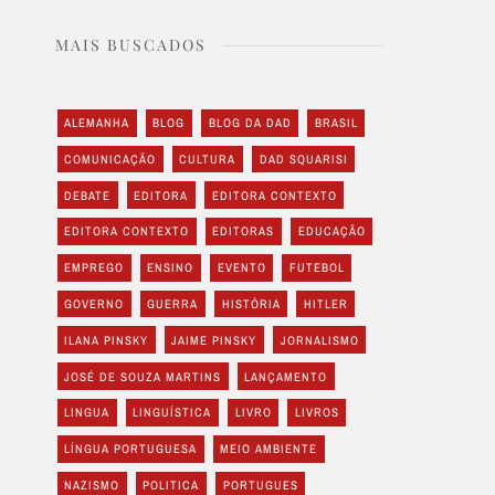
MAIS BUSCADOS
ALEMANHA
BLOG
BLOG DA DAD
BRASIL
COMUNICAÇÃO
CULTURA
DAD SQUARISI
DEBATE
EDITORA
EDITORA CONTEXTO
EDITORA CONTEXTO
EDITORAS
EDUCAÇÃO
EMPREGO
ENSINO
EVENTO
FUTEBOL
GOVERNO
GUERRA
HISTÓRIA
HITLER
ILANA PINSKY
JAIME PINSKY
JORNALISMO
JOSÉ DE SOUZA MARTINS
LANÇAMENTO
LINGUA
LINGUÍSTICA
LIVRO
LIVROS
LÍNGUA PORTUGUESA
MEIO AMBIENTE
NAZISMO
POLITICA
PORTUGUES