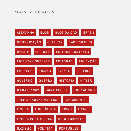
MAIS BUSCADOS
ALEMANHA
BLOG
BLOG DA DAD
BRASIL
COMUNICAÇÃO
CULTURA
DAD SQUARISI
DEBATE
EDITORA
EDITORA CONTEXTO
EDITORA CONTEXTO
EDITORAS
EDUCAÇÃO
EMPREGO
ENSINO
EVENTO
FUTEBOL
GOVERNO
GUERRA
HISTÓRIA
HITLER
ILANA PINSKY
JAIME PINSKY
JORNALISMO
JOSÉ DE SOUZA MARTINS
LANÇAMENTO
LINGUA
LINGUÍSTICA
LIVRO
LIVROS
LÍNGUA PORTUGUESA
MEIO AMBIENTE
NAZISMO
POLITICA
PORTUGUES