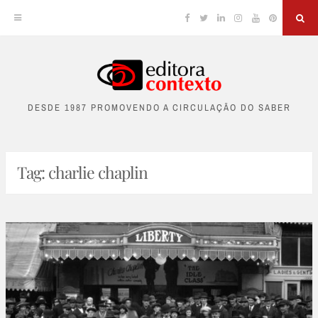
Facebook
Twitter
Linkedin
Instagram
YouTube
Pinterest
Sea
Skip
to
DESDE 1987 PROMOVENDO A CIRCULAÇÃO DO SABER
content
Tag:
charlie chaplin