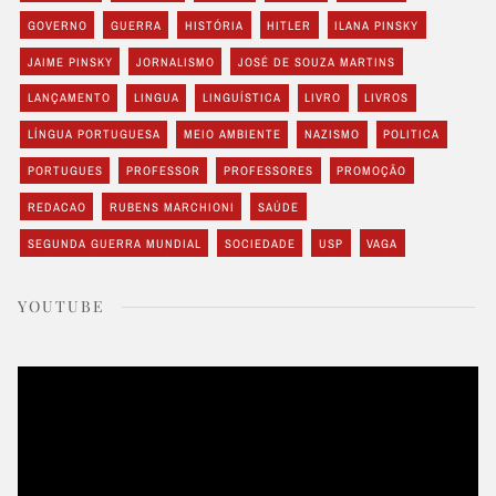
GOVERNO
GUERRA
HISTÓRIA
HITLER
ILANA PINSKY
JAIME PINSKY
JORNALISMO
JOSÉ DE SOUZA MARTINS
LANÇAMENTO
LINGUA
LINGUÍSTICA
LIVRO
LIVROS
LÍNGUA PORTUGUESA
MEIO AMBIENTE
NAZISMO
POLITICA
PORTUGUES
PROFESSOR
PROFESSORES
PROMOÇÃO
REDACAO
RUBENS MARCHIONI
SAÚDE
SEGUNDA GUERRA MUNDIAL
SOCIEDADE
USP
VAGA
YOUTUBE