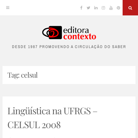
Facebook
Twitter
Linkedin
Instagram
YouTube
Pinterest
Sea
Skip
to
DESDE 1987 PROMOVENDO A CIRCULAÇÃO DO SABER
content
Tag:
celsul
Lingüística na UFRGS –
CELSUL 2008