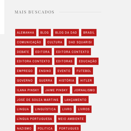
MAIS BUSCADOS
ALEMANHA
BLOG
BLOG DA DAD
BRASIL
COMUNICAÇÃO
CULTURA
DAD SQUARISI
DEBATE
EDITORA
EDITORA CONTEXTO
EDITORA CONTEXTO
EDITORAS
EDUCAÇÃO
EMPREGO
ENSINO
EVENTO
FUTEBOL
GOVERNO
GUERRA
HISTÓRIA
HITLER
ILANA PINSKY
JAIME PINSKY
JORNALISMO
JOSÉ DE SOUZA MARTINS
LANÇAMENTO
LINGUA
LINGUÍSTICA
LIVRO
LIVROS
LÍNGUA PORTUGUESA
MEIO AMBIENTE
NAZISMO
POLITICA
PORTUGUES