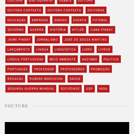
CULTURA
DAD SQUARISI
DEBATE
EDITORA
EDITORA CONTEXTO
EDITORA CONTEXTO
EDITORAS
EDUCAÇÃO
EMPREGO
ENSINO
EVENTO
FUTEBOL
GOVERNO
GUERRA
HISTÓRIA
HITLER
ILANA PINSKY
JAIME PINSKY
JORNALISMO
JOSÉ DE SOUZA MARTINS
LANÇAMENTO
LINGUA
LINGUÍSTICA
LIVRO
LIVROS
LÍNGUA PORTUGUESA
MEIO AMBIENTE
NAZISMO
POLITICA
PORTUGUES
PROFESSOR
PROFESSORES
PROMOÇÃO
REDACAO
RUBENS MARCHIONI
SAÚDE
SEGUNDA GUERRA MUNDIAL
SOCIEDADE
USP
VAGA
YOUTUBE