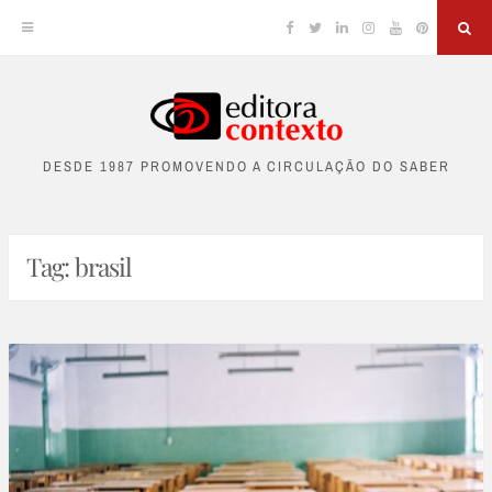
Facebook
Twitter
Linkedin
Instagram
YouTube
Pinterest
Sea
Skip
to
DESDE 1987 PROMOVENDO A CIRCULAÇÃO DO SABER
content
Tag:
brasil