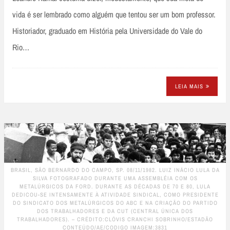
vida é ser lembrado como alguém que tentou ser um bom professor.
Historiador, graduado em História pela Universidade do Vale do
Rio…
LEIA MAIS
BRASIL, SÃO BERNARDO DO CAMPO, SP. 08/11/1982. LUIZ INÁCIO LULA DA
SILVA FOTOGRAFADO DURANTE UMA ASSEMBLÉIA COM OS
METALÚRGICOS DA FORD. DURANTE AS DÉCADAS DE 70 E 80, LULA
DEDICOU-SE INTENSAMENTE À ATIVIDADE SINDICAL, COMO PRESIDENTE
DO SINDICATO DOS METALÚRGICOS DO ABC E NA CRIAÇÃO DO PARTIDO
DOS TRABALHADORES E DA CUT (CENTRAL ÚNICA DOS
TRABALHADORES). – CRÉDITO:CLÓVIS CRANCHI SOBRINHO/ESTADÃO
CONTEÚDO/AE/CODIGO IMAGEM:3831