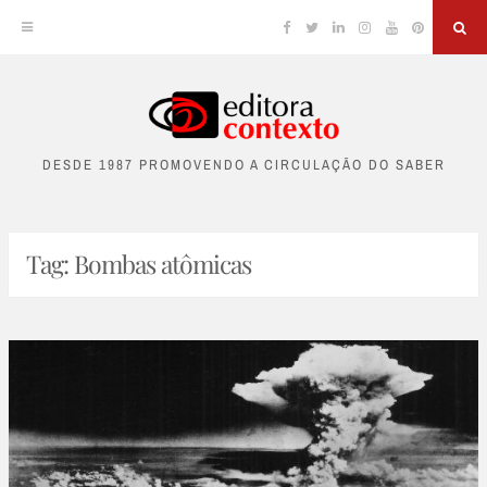
Facebook
Twitter
Linkedin
Instagram
YouTube
Pinterest
Sea
Skip
to
DESDE 1987 PROMOVENDO A CIRCULAÇÃO DO SABER
content
Tag:
Bombas atômicas