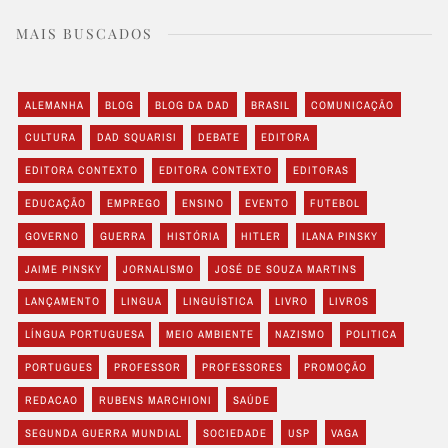
MAIS BUSCADOS
ALEMANHA
BLOG
BLOG DA DAD
BRASIL
COMUNICAÇÃO
CULTURA
DAD SQUARISI
DEBATE
EDITORA
EDITORA CONTEXTO
EDITORA CONTEXTO
EDITORAS
EDUCAÇÃO
EMPREGO
ENSINO
EVENTO
FUTEBOL
GOVERNO
GUERRA
HISTÓRIA
HITLER
ILANA PINSKY
JAIME PINSKY
JORNALISMO
JOSÉ DE SOUZA MARTINS
LANÇAMENTO
LINGUA
LINGUÍSTICA
LIVRO
LIVROS
LÍNGUA PORTUGUESA
MEIO AMBIENTE
NAZISMO
POLITICA
PORTUGUES
PROFESSOR
PROFESSORES
PROMOÇÃO
REDACAO
RUBENS MARCHIONI
SAÚDE
SEGUNDA GUERRA MUNDIAL
SOCIEDADE
USP
VAGA