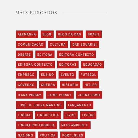
MAIS BUSCADOS
ALEMANHA
BLOG
BLOG DA DAD
BRASIL
COMUNICAÇÃO
CULTURA
DAD SQUARISI
DEBATE
EDITORA
EDITORA CONTEXTO
EDITORA CONTEXTO
EDITORAS
EDUCAÇÃO
EMPREGO
ENSINO
EVENTO
FUTEBOL
GOVERNO
GUERRA
HISTÓRIA
HITLER
ILANA PINSKY
JAIME PINSKY
JORNALISMO
JOSÉ DE SOUZA MARTINS
LANÇAMENTO
LINGUA
LINGUÍSTICA
LIVRO
LIVROS
LÍNGUA PORTUGUESA
MEIO AMBIENTE
NAZISMO
POLITICA
PORTUGUES