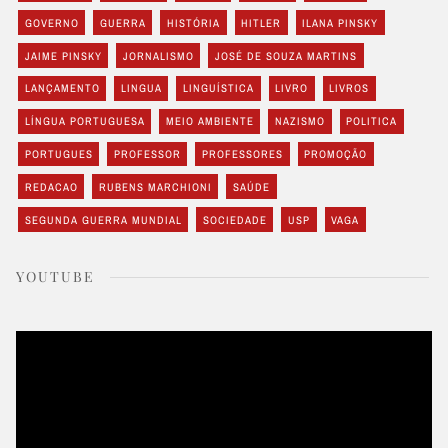
GOVERNO
GUERRA
HISTÓRIA
HITLER
ILANA PINSKY
JAIME PINSKY
JORNALISMO
JOSÉ DE SOUZA MARTINS
LANÇAMENTO
LINGUA
LINGUÍSTICA
LIVRO
LIVROS
LÍNGUA PORTUGUESA
MEIO AMBIENTE
NAZISMO
POLITICA
PORTUGUES
PROFESSOR
PROFESSORES
PROMOÇÃO
REDACAO
RUBENS MARCHIONI
SAÚDE
SEGUNDA GUERRA MUNDIAL
SOCIEDADE
USP
VAGA
YOUTUBE