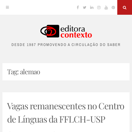
Facebook
Twitter
Linkedin
Instagram
YouTube
Pinterest
Sea
Skip
to
DESDE 1987 PROMOVENDO A CIRCULAÇÃO DO SABER
content
Tag:
alemao
Vagas remanescentes no Centro
de Línguas da FFLCH-USP