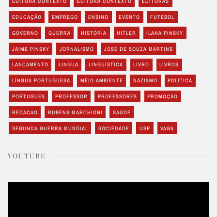
EDITORA CONTEXTO
EDITORA CONTEXTO
EDITORAS
EDUCAÇÃO
EMPREGO
ENSINO
EVENTO
FUTEBOL
GOVERNO
GUERRA
HISTÓRIA
HITLER
ILANA PINSKY
JAIME PINSKY
JORNALISMO
JOSÉ DE SOUZA MARTINS
LANÇAMENTO
LINGUA
LINGUÍSTICA
LIVRO
LIVROS
LÍNGUA PORTUGUESA
MEIO AMBIENTE
NAZISMO
POLITICA
PORTUGUES
PROFESSOR
PROFESSORES
PROMOÇÃO
REDACAO
RUBENS MARCHIONI
SAÚDE
SEGUNDA GUERRA MUNDIAL
SOCIEDADE
USP
VAGA
YOUTUBE