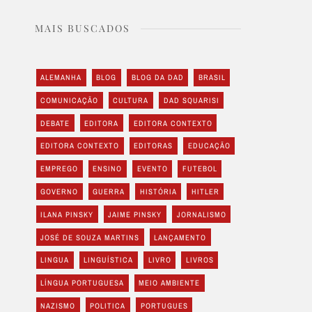
MAIS BUSCADOS
ALEMANHA
BLOG
BLOG DA DAD
BRASIL
COMUNICAÇÃO
CULTURA
DAD SQUARISI
DEBATE
EDITORA
EDITORA CONTEXTO
EDITORA CONTEXTO
EDITORAS
EDUCAÇÃO
EMPREGO
ENSINO
EVENTO
FUTEBOL
GOVERNO
GUERRA
HISTÓRIA
HITLER
ILANA PINSKY
JAIME PINSKY
JORNALISMO
JOSÉ DE SOUZA MARTINS
LANÇAMENTO
LINGUA
LINGUÍSTICA
LIVRO
LIVROS
LÍNGUA PORTUGUESA
MEIO AMBIENTE
NAZISMO
POLITICA
PORTUGUES