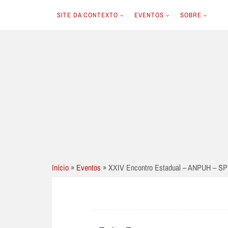
SITE DA CONTEXTO
EVENTOS
SOBRE
Skip
to
content
Início
»
Eventos
»
XXIV Encontro Estadual – ANPUH – SP