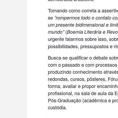
Tomando como correta a assertiv
se
“rompermos todo o contato c
um presente bidimensional e lim
(
mundo”
Boemia Literária e Revo
urgente falarmos sobre isso, sob
possibilidades, pressupostos e ri
Busca-se qualificar o debate so
com o passado e com processos d
produzindo conhecimento através
redondas, cursos, pôsteres, Fó
forma, avaliar e propor encami
profissional, na sala de aula da
Pós-Graduação (acadêmica e prof
custódia.