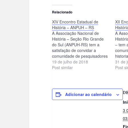
Relacionado
XIV Encontro Estadual de
XII En
História – ANPUH – RS
Histór
A Associação Nacional de
A Asso
História – Seção Rio Grande
Histór
do Sul (ANPUH-RS) tem a
– tem 
satisfação de convidar a
comuni
comunidade de pesquisadores
histori
para o XIV Encontro Estadual
19 de julho de 2018
Encont
31 de 
de História, evento que
Post similar
Históri
Post si
ocorrerá de 24 a 27 de Julho
dias 0
de 2018 nas dependências
Univer
da Pontifícia Universidade
Pernam
Católica do Rio Grande do Sul
tema: H
D
Adicionar ao calendário
(PUCRS) na cidade de Porto
tempo 
Alegre,…
In
3 
03
Fi