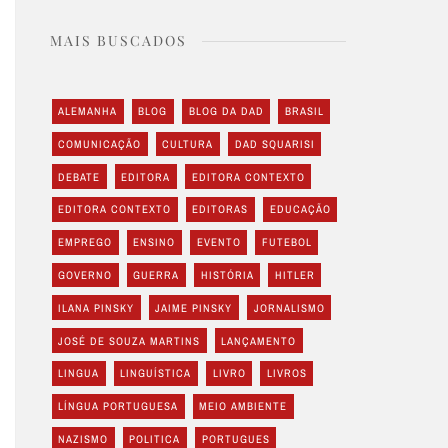
MAIS BUSCADOS
ALEMANHA
BLOG
BLOG DA DAD
BRASIL
COMUNICAÇÃO
CULTURA
DAD SQUARISI
DEBATE
EDITORA
EDITORA CONTEXTO
EDITORA CONTEXTO
EDITORAS
EDUCAÇÃO
EMPREGO
ENSINO
EVENTO
FUTEBOL
GOVERNO
GUERRA
HISTÓRIA
HITLER
ILANA PINSKY
JAIME PINSKY
JORNALISMO
JOSÉ DE SOUZA MARTINS
LANÇAMENTO
LINGUA
LINGUÍSTICA
LIVRO
LIVROS
LÍNGUA PORTUGUESA
MEIO AMBIENTE
NAZISMO
POLITICA
PORTUGUES