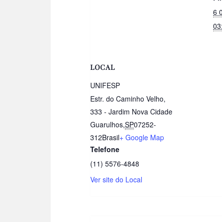
6 
03
LOCAL
UNIFESP
Estr. do Caminho Velho,
333 - Jardim Nova Cidade
Guarulhos
,
SP
07252-
312
Brasil
+ Google Map
Telefone
(11) 5576-4848
Ver site do Local