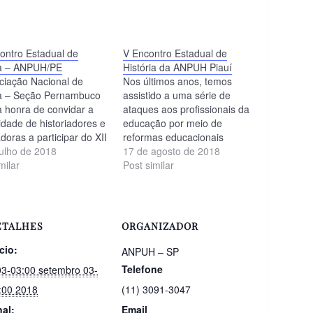
contro Estadual de
V Encontro Estadual de
ia – ANPUH/PE
História da ANPUH Piauí
ciação Nacional de
Nos últimos anos, temos
ia – Seção Pernambuco
assistido a uma série de
a honra de convidar a
ataques aos profissionais da
dade de historiadores e
educação por meio de
adoras a participar do XII
reformas educacionais
ro Estadual de
julho de 2018
impositivas e que não levaram
17 de agosto de 2018
a que ocorrerá entre os
milar
em consideração a opinião de
Post similar
7 e 10 de agosto, na
educadores (as)/educandos
sidade Federal de
(as) que vivenciam
buco, com o seguinte
cotidianamente o ambiente
istória e desafios do
escolar. Assiste-se a uma
ETALHES
ORGANIZADOR
presente. O…
completa desvalorização dos
profissionais da educação
ício:
ANPUH – SP
desse país, por…
Telefone
03-03:00 setembro 03-
:00 2018
(11) 3091-3047
nal:
Email