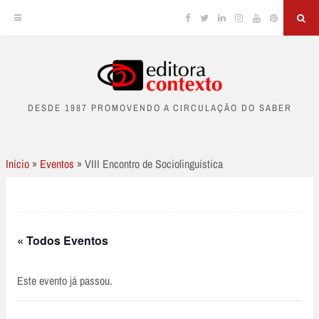
Facebook
Twitter
Linkedin
Instagram
YouTube
Pinterest
Sea
Skip
to
DESDE 1987 PROMOVENDO A CIRCULAÇÃO DO SABER
content
Início
»
Eventos
»
VIII Encontro de Sociolinguística
« Todos Eventos
Este evento já passou.