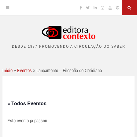
Facebook
Twitter
Linkedin
Instagram
YouTube
Pinterest
Sea
Skip
to
DESDE 1987 PROMOVENDO A CIRCULAÇÃO DO SABER
content
Início
»
Eventos
»
Lançamento – Filosofia do Cotidiano
« Todos Eventos
Este evento já passou.