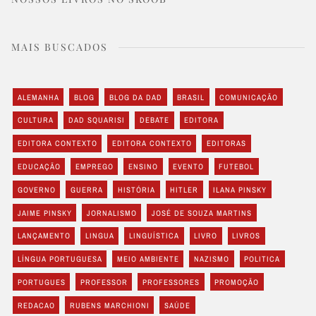
MAIS BUSCADOS
ALEMANHA
BLOG
BLOG DA DAD
BRASIL
COMUNICAÇÃO
CULTURA
DAD SQUARISI
DEBATE
EDITORA
EDITORA CONTEXTO
EDITORA CONTEXTO
EDITORAS
EDUCAÇÃO
EMPREGO
ENSINO
EVENTO
FUTEBOL
GOVERNO
GUERRA
HISTÓRIA
HITLER
ILANA PINSKY
JAIME PINSKY
JORNALISMO
JOSÉ DE SOUZA MARTINS
LANÇAMENTO
LINGUA
LINGUÍSTICA
LIVRO
LIVROS
LÍNGUA PORTUGUESA
MEIO AMBIENTE
NAZISMO
POLITICA
PORTUGUES
PROFESSOR
PROFESSORES
PROMOÇÃO
REDACAO
RUBENS MARCHIONI
SAÚDE