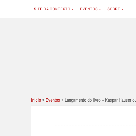
SITE DA CONTEXTO
EVENTOS
SOBRE
Skip
to
content
Início
»
Eventos
»
Lançamento do livro – Kaspar Hauser ou