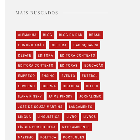
MAIS BUSCADOS
ALEMANHA
BLOG
BLOG DA DAD
BRASIL
COMUNICAÇÃO
CULTURA
DAD SQUARISI
DEBATE
EDITORA
EDITORA CONTEXTO
EDITORA CONTEXTO
EDITORAS
EDUCAÇÃO
EMPREGO
ENSINO
EVENTO
FUTEBOL
GOVERNO
GUERRA
HISTÓRIA
HITLER
ILANA PINSKY
JAIME PINSKY
JORNALISMO
JOSÉ DE SOUZA MARTINS
LANÇAMENTO
LINGUA
LINGUÍSTICA
LIVRO
LIVROS
LÍNGUA PORTUGUESA
MEIO AMBIENTE
NAZISMO
POLITICA
PORTUGUES