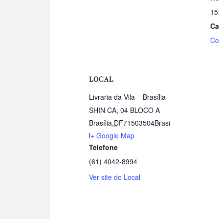
15
Ca
Co
LOCAL
Livraria da Vila – Brasília
SHIN CA, 04 BLOCO A
Brasília
,
DF
71503504
Brasi
l
+ Google Map
Telefone
(61) 4042-8994
Ver site do Local