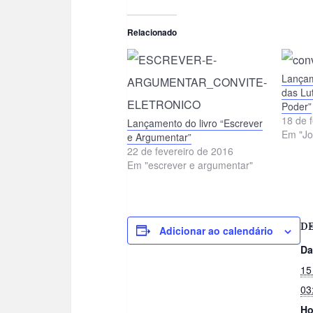
Relacionado
Lançam
das Lu
Poder”
18 de 
Lançamento do livro “Escrever
Em "Jo
e Argumentar”
22 de fevereiro de 2016
Em "escrever e argumentar"
D
Adicionar ao calendário
Da
15
03
Ho