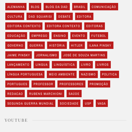
ALEMANHA
BLOG
BLOG DA DAD
BRASIL
COMUNICAÇÃO
CULTURA
DAD SQUARISI
DEBATE
EDITORA
EDITORA CONTEXTO
EDITORA CONTEXTO
EDITORAS
EDUCAÇÃO
EMPREGO
ENSINO
EVENTO
FUTEBOL
GOVERNO
GUERRA
HISTÓRIA
HITLER
ILANA PINSKY
JAIME PINSKY
JORNALISMO
JOSÉ DE SOUZA MARTINS
LANÇAMENTO
LINGUA
LINGUÍSTICA
LIVRO
LIVROS
LÍNGUA PORTUGUESA
MEIO AMBIENTE
NAZISMO
POLITICA
PORTUGUES
PROFESSOR
PROFESSORES
PROMOÇÃO
REDACAO
RUBENS MARCHIONI
SAÚDE
SEGUNDA GUERRA MUNDIAL
SOCIEDADE
USP
VAGA
YOUTUBE