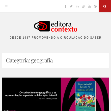
Facebook
Twitter
Linkedin
Instagram
YouTube
Pinterest
Sea
Skip
to
DESDE 1987 PROMOVENDO A CIRCULAÇÃO DO SABER
content
Categoria:
geografia