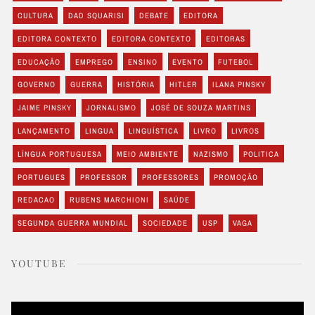
CULTURA
DAD SQUARISI
DEBATE
EDITORA
EDITORA CONTEXTO
EDITORA CONTEXTO
EDITORAS
EDUCAÇÃO
EMPREGO
ENSINO
EVENTO
FUTEBOL
GOVERNO
GUERRA
HISTÓRIA
HITLER
ILANA PINSKY
JAIME PINSKY
JORNALISMO
JOSÉ DE SOUZA MARTINS
LANÇAMENTO
LINGUA
LINGUÍSTICA
LIVRO
LIVROS
LÍNGUA PORTUGUESA
MEIO AMBIENTE
NAZISMO
POLITICA
PORTUGUES
PROFESSOR
PROFESSORES
PROMOÇÃO
REDACAO
RUBENS MARCHIONI
SAÚDE
SEGUNDA GUERRA MUNDIAL
SOCIEDADE
USP
VAGA
YOUTUBE