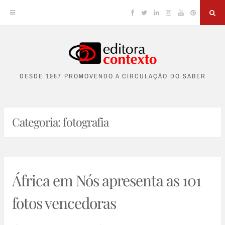
Facebook
Twitter
Linkedin
Instagram
YouTube
Pinterest
Sea
Skip
to
DESDE 1987 PROMOVENDO A CIRCULAÇÃO DO SABER
content
Categoria:
fotografia
África em Nós apresenta as 101
fotos vencedoras