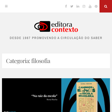
Facebook
Twitter
Linkedin
Instagram
YouTube
Pinterest
Sea
Skip
to
DESDE 1987 PROMOVENDO A CIRCULAÇÃO DO SABER
content
Categoria:
filosofia