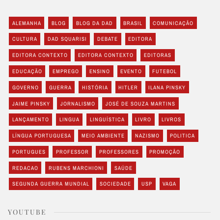
ALEMANHA
BLOG
BLOG DA DAD
BRASIL
COMUNICAÇÃO
CULTURA
DAD SQUARISI
DEBATE
EDITORA
EDITORA CONTEXTO
EDITORA CONTEXTO
EDITORAS
EDUCAÇÃO
EMPREGO
ENSINO
EVENTO
FUTEBOL
GOVERNO
GUERRA
HISTÓRIA
HITLER
ILANA PINSKY
JAIME PINSKY
JORNALISMO
JOSÉ DE SOUZA MARTINS
LANÇAMENTO
LINGUA
LINGUÍSTICA
LIVRO
LIVROS
LÍNGUA PORTUGUESA
MEIO AMBIENTE
NAZISMO
POLITICA
PORTUGUES
PROFESSOR
PROFESSORES
PROMOÇÃO
REDACAO
RUBENS MARCHIONI
SAÚDE
SEGUNDA GUERRA MUNDIAL
SOCIEDADE
USP
VAGA
YOUTUBE